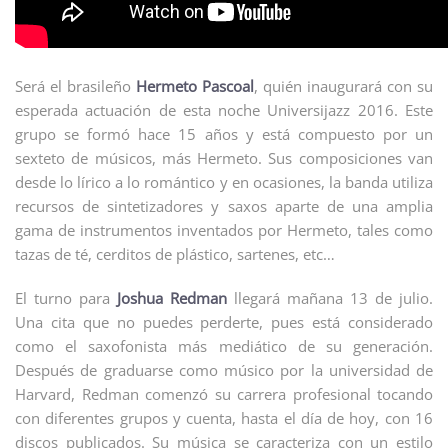
Será el brasileño
Hermeto Pascoal
, quién inaugurará con su
esperada actuación de esta noche Universijazz 2016. Este
grupo se formó hace 15 años y está compuesto por un
sexteto de músicos, más Hermeto. Sus composiciones van
desde lo lírico a lo romántico y en ocasiones, la banda utiliza
recursos de sintetizadores y saxos aparte de una amplia
gama de instrumentos inventados por Hermeto, tales como
tazas de té, cerditos de plástico, sartenes, etc…
El turno para
Joshua Redman
llegará mañana 13 de julio.
Una cita que no puedes perderte, pues está considerado
como el saxofonista más mediático de su generación.
Después de graduarse como músico por la universidad de
Harvard, Redman comenzó su carrera profesional tocando
con diferentes grupos y cuenta, hasta el día de hoy, con 16
discos publicados. Su música se caracteriza con un estilo