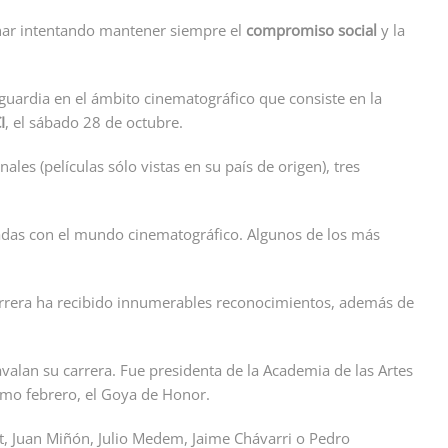
onar intentando mantener siempre el
compromiso social
y la
uardia en el ámbito cinematográfico que consiste en la
I
, el sábado 28 de octubre.
s (películas sólo vistas en su país de origen), tres
nadas con el mundo cinematográfico. Algunos de los más
u carrera ha recibido innumerables reconocimientos, además de
avalan su carrera. Fue presidenta de la Academia de las Artes
imo febrero, el Goya de Honor.
xet, Juan Miñón, Julio Medem, Jaime Chávarri o Pedro