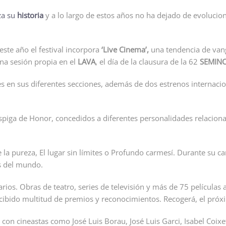
za su
historia
y a lo largo de estos años no ha dejado de evoluci
este año el festival incorpora
‘Live Cinema’,
una tendencia de vang
na sesión propia en el
LAVA
, el día de la clausura de la 62
SEMINC
n sus diferentes secciones, además de dos estrenos internacionale
Espiga de Honor, concedidos a diferentes personalidades relacio
 de la pureza, El lugar sin límites o Profundo carmesí. Durante s
s del mundo.
rios. Obras de teatro, series de televisión y más de 75 películas 
ecibido multitud de premios y reconocimientos. Recogerá, el próx
do con cineastas como José Luis Borau, José Luis Garci, Isabel Coi