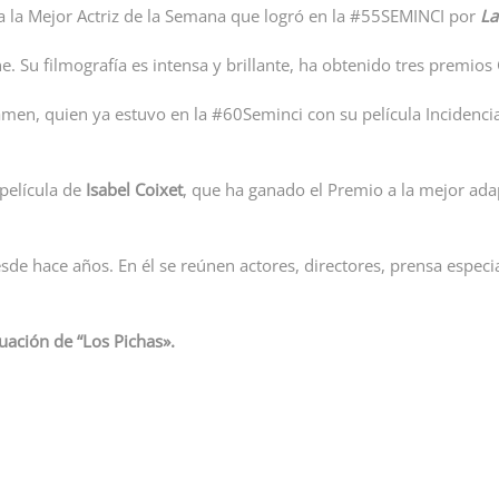
la Mejor Actriz de la Semana que logró en la #55SEMINCI por
La
e. Su filmografía es intensa y brillante, ha obtenido tres premios
amen, quien ya estuvo en la #60Seminci con su película Incidencia
 película de
Isabel Coixet
, que ha ganado el Premio a la mejor adap
esde hace años. En él se reúnen actores, directores, prensa espe
tuación de “Los Pichas».