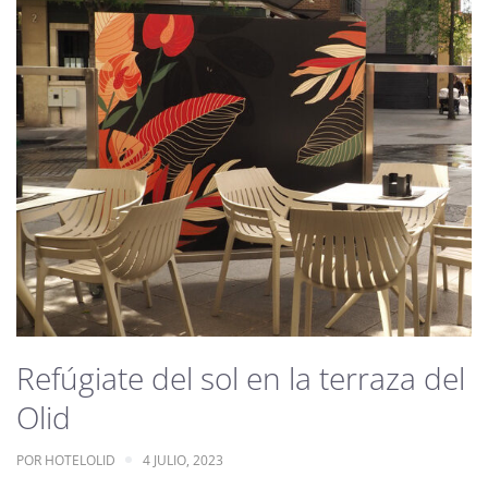
Refúgiate del sol en la terraza del
Olid
POR
HOTELOLID
4 JULIO, 2023