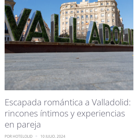
Escapada romántica a Valladolid:
rincones íntimos y experiencias
en pareja
POR
HOTELOLID
10 JULIO, 2024