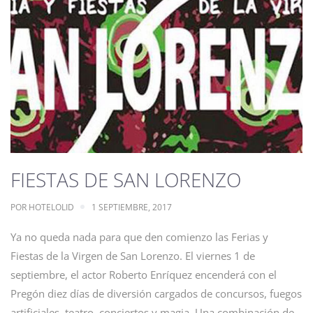
FIESTAS DE SAN LORENZO
POR
HOTELOLID
1 SEPTIEMBRE, 2017
Ya no queda nada para que den comienzo las Ferias y
Fiestas de la Virgen de San Lorenzo. El viernes 1 de
septiembre, el actor Roberto Enríquez encenderá con el
Pregón diez días de diversión cargados de concursos, fuegos
artificiales, teatro, conciertos y magia. Una combinación de