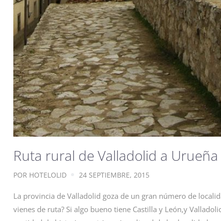
Ruta rural de Valladolid a Urueña
POR
HOTELOLID
24 SEPTIEMBRE, 2015
La provincia de Valladolid goza de un gran número de localida
vienes de ruta? Si algo bueno tiene Castilla y León,y Valladolid