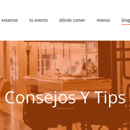
 estamos
tu evento
dónde comer
menús
blog
Consejos Y Tips