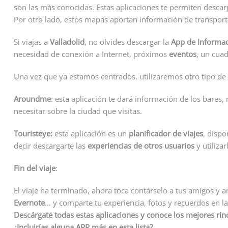
son las más conocidas. Estas aplicaciones te permiten desc
Por otro lado, estos mapas aportan información de transpor
Si viajas a
Valladolid
, no olvides descargar la
App de Informaci
necesidad de conexión a Internet, próximos
eventos
, un cuad
Una vez que ya estamos centrados, utilizaremos otro tipo de
Aroundme
: esta aplicación te dará información de los bares, 
necesitar sobre la ciudad que visitas.
Touristeye:
esta aplicación es un
planificador de viajes
, dispo
decir descargarte las
experiencias de otros usuarios
y utilizar
Fin del viaje
:
El viaje ha terminado, ahora toca contárselo a tus amigos y am
Evernote
… y comparte tu experiencia, fotos y recuerdos en la
Descárgate todas estas aplicaciones y conoce los mejores rinc
¿Incluirías alguna APP más en esta lista?