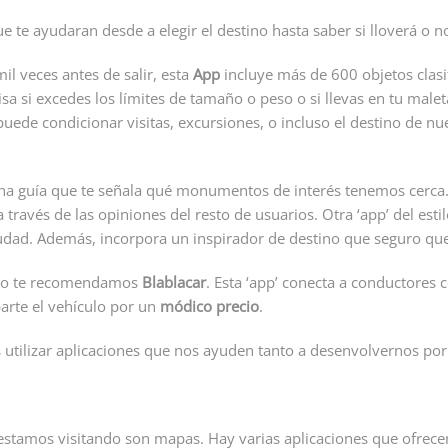
e te ayudaran desde a elegir el destino hasta saber si lloverá o no
il veces antes de salir, esta
App
incluye más de 600 objetos clasi
visa si excedes los límites de tamaño o peso o si llevas en tu mal
uede condicionar visitas, excursiones, o incluso el destino de nue
a guía que te señala qué monumentos de interés tenemos cerc
ravés de las opiniones del resto de usuarios. Otra ‘app’ del esti
udad. Además, incorpora un inspirador de destino que seguro que 
rato te recomendamos
Blablacar
. Esta ‘app’ conecta a conductores
arte el vehículo por un
módico precio
.
utilizar aplicaciones que nos ayuden tanto a desenvolvernos por 
stamos visitando son mapas. Hay varias aplicaciones que ofrecen