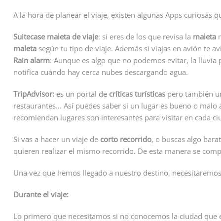
A la hora de planear el viaje, existen algunas Apps curiosas qu
Suitecase maleta de viaje
: si eres de los que revisa la
maleta
m
maleta
según tu tipo de viaje. Además si viajas en avión te a
Rain alarm
: Aunque es algo que no podemos evitar, la lluvia p
notifica cuándo hay cerca nubes descargando agua.
TripAdvisor:
es un portal de
críticas turísticas
pero también un
restaurantes… Así puedes saber si un lugar es bueno o malo a t
recomiendan lugares son interesantes para visitar en cada ci
Si vas a hacer un viaje de
corto recorrido
, o buscas algo ba
quieren realizar el mismo recorrido. De esta manera se comp
Una vez que hemos llegado a nuestro destino, necesitaremos 
Durante el viaje:
Lo primero que necesitamos si no conocemos la ciudad que e