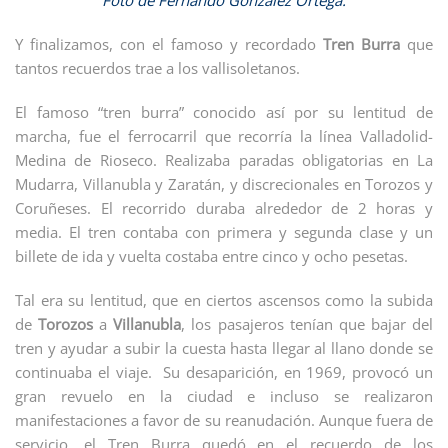
Foto de Fernando González Ortega.
Y finalizamos, con el famoso y recordado
Tren Burra
que
tantos recuerdos trae a los vallisoletanos.
El famoso “tren burra” conocido así por su lentitud de
marcha, fue el ferrocarril que recorría la línea Valladolid-
Medina de Rioseco. Realizaba paradas obligatorias en La
Mudarra, Villanubla y Zaratán, y discrecionales en Torozos y
Coruñeses. El recorrido duraba alrededor de 2 horas y
media. El tren contaba con primera y segunda clase y un
billete de ida y vuelta costaba entre cinco y ocho pesetas.
Tal era su lentitud, que en ciertos ascensos como la subida
de
Torozos
a
Villanubla
, los pasajeros tenían que bajar del
tren y ayudar a subir la cuesta hasta llegar al llano donde se
continuaba el viaje. Su desaparición, en 1969, provocó un
gran revuelo en la ciudad e incluso se realizaron
manifestaciones a favor de su reanudación. Aunque fuera de
servicio, el Tren Burra quedó en el recuerdo de los