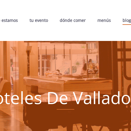
 estamos
tu evento
dónde comer
menús
blog
teles De Vallado