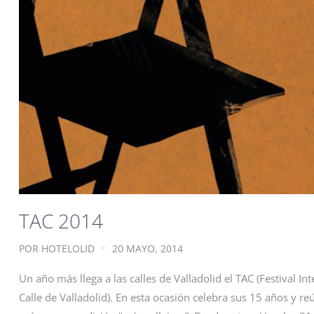
TAC 2014
POR
HOTELOLID
20 MAYO, 2014
Un año más llega a las calles de Valladolid el TAC (Festival In
Calle de Valladolid). En esta ocasión celebra sus 15 años y 