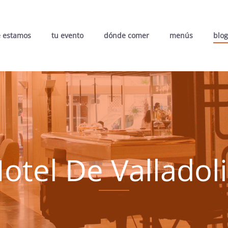
 estamos
tu evento
dónde comer
menús
blog
otel De Valladol