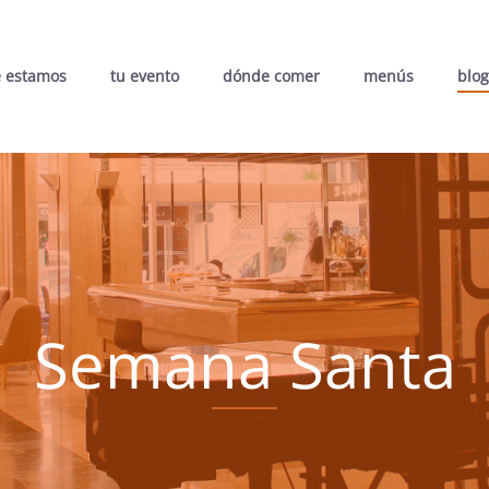
 estamos
tu evento
dónde comer
menús
blog
Semana Santa