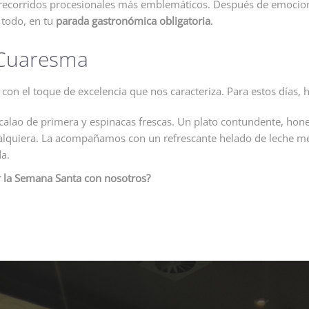
s recorridos procesionales más emblemáticos. Después de emociona
 todo, en tu
parada gastronómica obligatoria
.
 Cuaresma
con el toque de excelencia que nos caracteriza. Para estos días,
calao de primera y espinacas frescas. Un plato contundente, hones
alquiera. La acompañamos con un refrescante helado de leche mere
da.
ir la Semana Santa con nosotros?