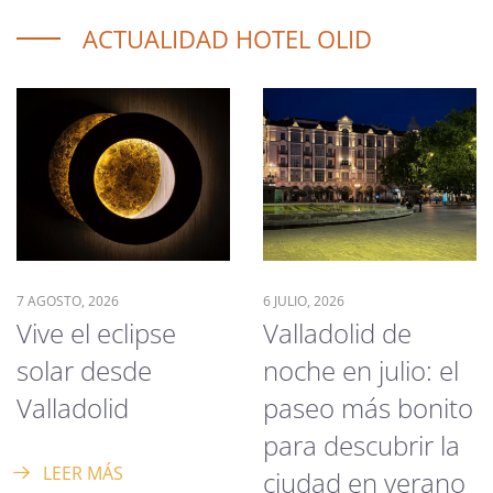
ACTUALIDAD HOTEL OLID
7 AGOSTO, 2026
6 JULIO, 2026
Vive el eclipse
Valladolid de
solar desde
noche en julio: el
Valladolid
paseo más bonito
para descubrir la
LEER MÁS
ciudad en verano