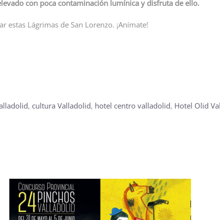
 elevado con poca contaminación lumínica y disfruta de ello.
var estas Lágrimas de San Lorenzo. ¡Anímate!
alladolid
,
cultura Valladolid
,
hotel centro valladolid
,
Hotel Olid Va