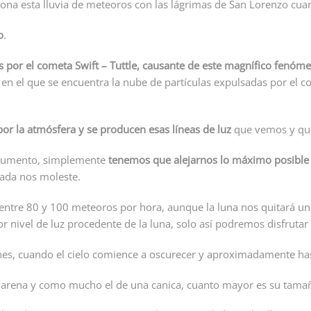
ciona esta lluvia de meteoros con las lágrimas de San Lorenzo cua
o
.
s por el cometa Swift – Tuttle, causante de este magnífico fenóm
to en el que se encuentra la nube de partículas expulsadas por el
por la atmósfera y se producen esas líneas de luz
que vemos y qu
trumento, simplemente
tenemos que alejarnos lo máximo posible
ada nos moleste.
entre 80 y 100 meteoros por hora, aunque la luna nos quitará un
or nivel de luz procedente de la luna, solo así podremos disfruta
ernes, cuando el cielo comience a oscurecer y aproximadamente ha
 arena y como mucho el de una canica, cuanto mayor es su tama