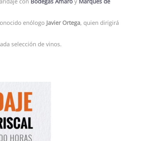
Maridaje con
Bodegas Amaró
y
Marqués de
reconocido enólogo
Javier Ortega
, quien dirigirá
ada selección de vinos.