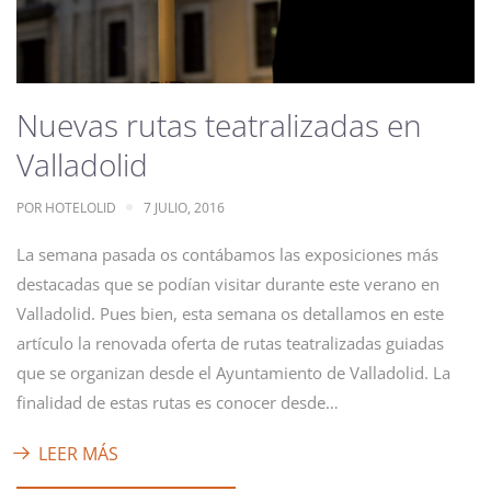
Nuevas rutas teatralizadas en
Valladolid
POR
HOTELOLID
7 JULIO, 2016
La semana pasada os contábamos las exposiciones más
destacadas que se podían visitar durante este verano en
Valladolid. Pues bien, esta semana os detallamos en este
artículo la renovada oferta de rutas teatralizadas guiadas
que se organizan desde el Ayuntamiento de Valladolid. La
finalidad de estas rutas es conocer desde…
LEER MÁS