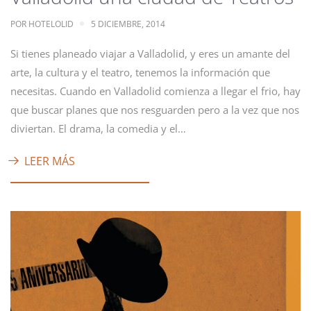
POR
HOTELOLID
5 DICIEMBRE, 2014
Si tienes planeado viajar a Valladolid, y eres un amante del
arte, la cultura y el teatro, tenemos la información que
necesitas. Cuando en Valladolid comienza a llegar el frio, hay
que buscar planes que nos resguarden pero a la vez que nos
diviertan. El drama, la comedia y el…
LEER MÁS