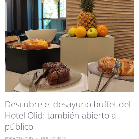
Descubre el desayuno buffet del
Hotel Olid: también abierto al
público
POR
HOTELOLID
30 JULIO, 2025